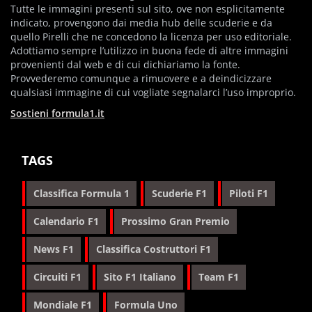
Tutte le immagini presenti sul sito, ove non esplicitamente
indicato, provengono dai media hub delle scuderie e da
quello Pirelli che ne concedono la licenza per uso editoriale.
Adottiamo sempre l’utilizzo in buona fede di altre immagini
provenienti dal web e di cui dichiariamo la fonte.
Provvederemo comunque a rimuovere e a deindicizzare
qualsiasi immagine di cui vogliate segnalarci l’uso improprio.
Sostieni formula1.it
TAGS
Classifica Formula 1
Scuderie F1
Piloti F1
Calendario F1
Prossimo Gran Premio
News F1
Classifica Costruttori F1
Circuiti F1
Sito F1 Italiano
Team F1
Mondiale F1
Formula Uno