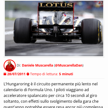
Di:
Daniele Muscarella
(
@MuscarellaDan
)
28/07/2011
Tempo di lettura:
5 minuti
L’Hungaroring è il circuito permanente più lento nel
calendario di Formula Uno. I piloti viaggiano ad
acceleratore spalancato per circa 10 secondi al giro
soltanto, con effetti sullo svolgimento della gara che
quest’anno potrebbe essere resa ancor più complessa