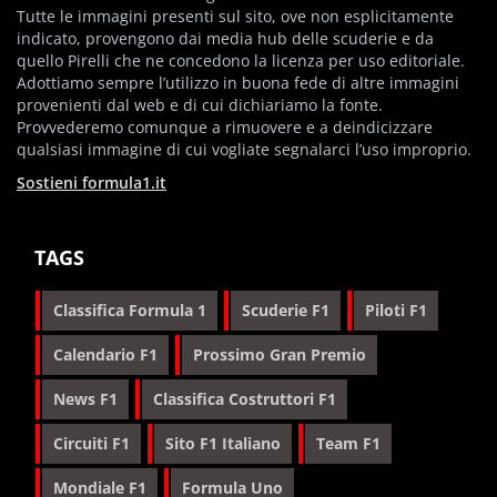
Tutte le immagini presenti sul sito, ove non esplicitamente
indicato, provengono dai media hub delle scuderie e da
quello Pirelli che ne concedono la licenza per uso editoriale.
Adottiamo sempre l’utilizzo in buona fede di altre immagini
provenienti dal web e di cui dichiariamo la fonte.
Provvederemo comunque a rimuovere e a deindicizzare
qualsiasi immagine di cui vogliate segnalarci l’uso improprio.
Sostieni formula1.it
TAGS
Classifica Formula 1
Scuderie F1
Piloti F1
Calendario F1
Prossimo Gran Premio
News F1
Classifica Costruttori F1
Circuiti F1
Sito F1 Italiano
Team F1
Mondiale F1
Formula Uno