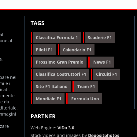
TAGS
al
Classifica Formula 1
Scuderie F1
ione al
Piloti F1
Calendario F1
a
.
Prossimo Gran Premio
News F1
Classifica Costruttori F1
Circuiti F1
ppare nei
mi e i
Sito F1 Italiano
Team F1
cati.
itamente
Mondiale F1
Formula Uno
 e da
itoriale.
immagini
PARTNER
zare
Web Engine:
ViDa 3.0
Stock videos and images by
Depositphotos