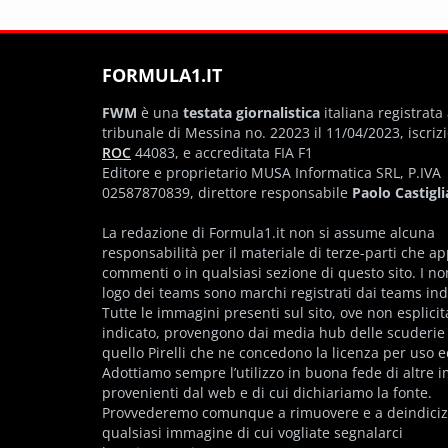
FORMULA1.IT
FWM
è una
testata giornalistica
italiana registrata 
tribunale di Messina no. 22023 il 11/04/2023, iscriz
ROC
44083, e accreditata FIA F1
Editore e proprietario MUSA Informatica SRL, P.IVA
02587870839, direttore responsabile
Paolo Castigli
La redazione di Formula1.it non si assume alcuna
responsabilità per il materiale di terze-parti che a
commenti o in qualsiasi sezione di questo sito. I no
logo dei teams sono marchi registrati dai teams indi
Tutte le immagini presenti sul sito, ove non esplic
indicato, provengono dai media hub delle scuderie
quello Pirelli che ne concedono la licenza per uso ed
Adottiamo sempre l’utilizzo in buona fede di altre 
provenienti dal web e di cui dichiariamo la fonte.
Provvederemo comunque a rimuovere e a deindiciz
qualsiasi immagine di cui vogliate segnalarci