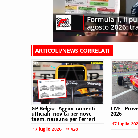
ARTICOLI/NEWS CORRELATI
GP Belgio - Aggiornamenti
LIVE - Prov
ufficiali: novità per nove
2026
team, nessuna per Ferrari
17 luglio 20
17 luglio 2026
428