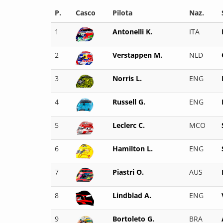
P.
Casco
Pilota
Naz.
1
Antonelli K.
ITA
2
Verstappen M.
NLD
3
Norris L.
ENG
4
Russell G.
ENG
5
Leclerc C.
MCO
6
Hamilton L.
ENG
7
Piastri O.
AUS
8
Lindblad A.
ENG
9
Bortoleto G.
BRA