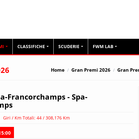
Formula1.it
MI
CLASSIFICHE
SCUDERIE
FWM LAB
026
Home
Gran Premi 2026
Gran Pre
Spa-Francorchamps
- Spa-
mps
Giri / Km Totali: 44 / 308,176 Km
15:00