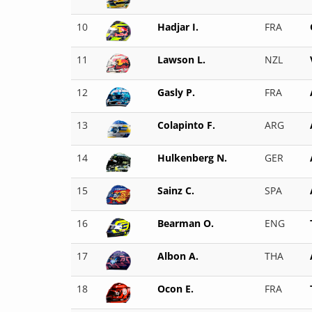
10
Hadjar I.
FRA
11
Lawson L.
NZL
12
Gasly P.
FRA
13
Colapinto F.
ARG
14
Hulkenberg N.
GER
15
Sainz C.
SPA
16
Bearman O.
ENG
17
Albon A.
THA
18
Ocon E.
FRA