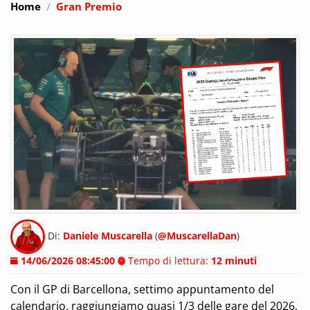
Home
Gran Premio
Di:
Daniele Muscarella
(
@MuscarellaDan
)
14/06/2026 08:45:00
Tempo di lettura:
12 minuti
Con il GP di Barcellona, settimo appuntamento del
calendario, raggiungiamo quasi 1/3 delle gare del 2026,