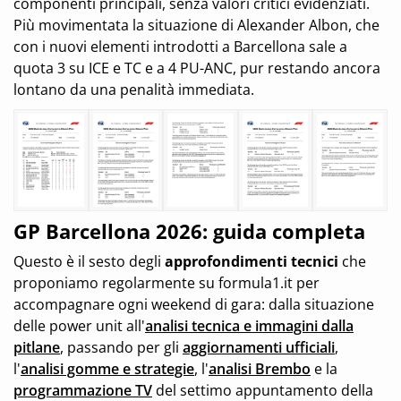
componenti principali, senza valori critici evidenziati.
Più movimentata la situazione di Alexander Albon, che
con i nuovi elementi introdotti a Barcellona sale a
quota 3 su ICE e TC e a 4 PU-ANC, pur restando ancora
lontano da una penalità immediata.
GP Barcellona 2026: guida completa
Questo è il sesto degli
approfondimenti tecnici
che
proponiamo regolarmente su formula1.it per
accompagnare ogni weekend di gara: dalla situazione
delle power unit all'
analisi tecnica e immagini dalla
pitlane
, passando per gli
aggiornamenti ufficiali
,
l'
analisi gomme e strategie
, l'
analisi Brembo
e la
programmazione TV
del settimo appuntamento della