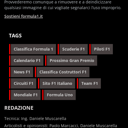
Provvederemo comunque a rimuovere e a deindicizzare
qualsiasi immagine di cui vogliate segnalarci l’uso improprio.
Sostieni formula1.it
TAGS
Classifica Formula 1
Scuderie F1
Piloti F1
Calendario F1
Prossimo Gran Premio
News F1
Classifica Costruttori F1
Circuiti F1
Sito F1 Italiano
Team F1
Mondiale F1
Formula Uno
REDAZIONE
Tecnica: Ing. Daniele Muscarella
Articolisti e opinionisti: Paolo Marcacci, Daniele Muscarella