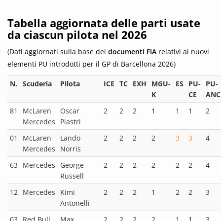
Tabella aggiornata delle parti usate
da ciascun pilota nel 2026
(Dati aggiornati sulla base dei
documenti FIA
relativi ai nuovi
elementi PU introdotti per il GP di Barcellona 2026)
N.
Scuderia
Pilota
ICE
TC
EXH
MGU-
ES
PU-
PU-
K
CE
ANC
81
McLaren
Oscar
2
2
2
1
1
1
2
Mercedes
Piastri
01
McLaren
Lando
2
2
2
2
3
3
4
Mercedes
Norris
63
Mercedes
George
2
2
2
2
2
2
4
Russell
12
Mercedes
Kimi
2
2
2
1
2
2
3
Antonelli
03
Red Bull
Max
2
2
2
2
1
1
3