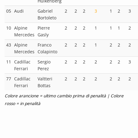
Hülkenberg
05
Audi
Gabriel
2
2
2
3
1
2
3
Bortoleto
10
Alpine
Pierre
2
2
2
1
1
1
2
Mercedes
Gasly
43
Alpine
Franco
2
2
2
1
2
2
2
Mercedes
Colapinto
11
Cadillac
Sergio
2
2
2
2
2
2
3
Ferrari
Perez
77
Cadillac
Valtteri
2
2
2
2
2
2
2
Ferrari
Bottas
Colore arancione = ultimo cambio prima di penalità | Colore
rosso = in penalità