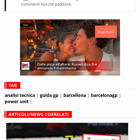
commenti live dal paddock.
leggi di più
TAG
analisi tecnica
|
guida gp
|
barcellona
|
barcelonagp
|
power unit
|
ARTICOLI/NEWS CORRELATI