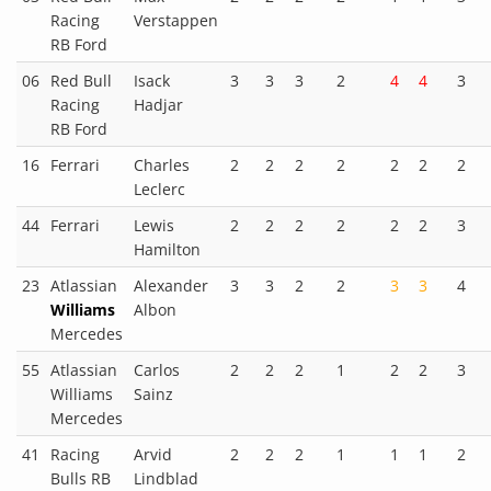
Racing
Verstappen
RB Ford
06
Red Bull
Isack
3
3
3
2
4
4
3
Racing
Hadjar
RB Ford
16
Ferrari
Charles
2
2
2
2
2
2
2
Leclerc
44
Ferrari
Lewis
2
2
2
2
2
2
3
Hamilton
23
Atlassian
Alexander
3
3
2
2
3
3
4
Williams
Albon
Mercedes
55
Atlassian
Carlos
2
2
2
1
2
2
3
Williams
Sainz
Mercedes
41
Racing
Arvid
2
2
2
1
1
1
2
Bulls RB
Lindblad