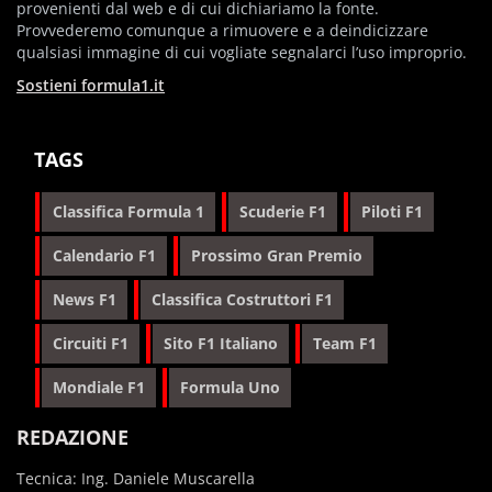
provenienti dal web e di cui dichiariamo la fonte.
Provvederemo comunque a rimuovere e a deindicizzare
qualsiasi immagine di cui vogliate segnalarci l’uso improprio.
Sostieni formula1.it
TAGS
Classifica Formula 1
Scuderie F1
Piloti F1
Calendario F1
Prossimo Gran Premio
News F1
Classifica Costruttori F1
Circuiti F1
Sito F1 Italiano
Team F1
Mondiale F1
Formula Uno
REDAZIONE
Tecnica: Ing. Daniele Muscarella