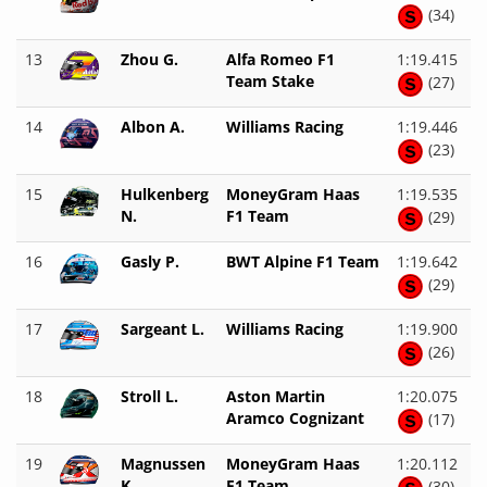
(34)
13
Zhou G.
Alfa Romeo F1
1:19.415
Team Stake
(27)
14
Albon A.
Williams Racing
1:19.446
(23)
15
Hulkenberg
MoneyGram Haas
1:19.535
N.
F1 Team
(29)
16
Gasly P.
BWT Alpine F1 Team
1:19.642
(29)
17
Sargeant L.
Williams Racing
1:19.900
(26)
18
Stroll L.
Aston Martin
1:20.075
Aramco Cognizant
(17)
19
Magnussen
MoneyGram Haas
1:20.112
K.
F1 Team
(30)