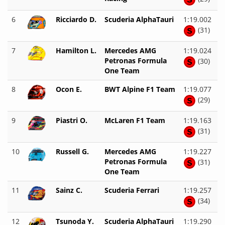
6
Ricciardo D.
Scuderia AlphaTauri
1:19.002
(31)
7
Hamilton L.
Mercedes AMG
1:19.024
Petronas Formula
(30)
One Team
8
Ocon E.
BWT Alpine F1 Team
1:19.077
(29)
9
Piastri O.
McLaren F1 Team
1:19.163
(31)
10
Russell G.
Mercedes AMG
1:19.227
Petronas Formula
(31)
One Team
11
Sainz C.
Scuderia Ferrari
1:19.257
(34)
12
Tsunoda Y.
Scuderia AlphaTauri
1:19.290