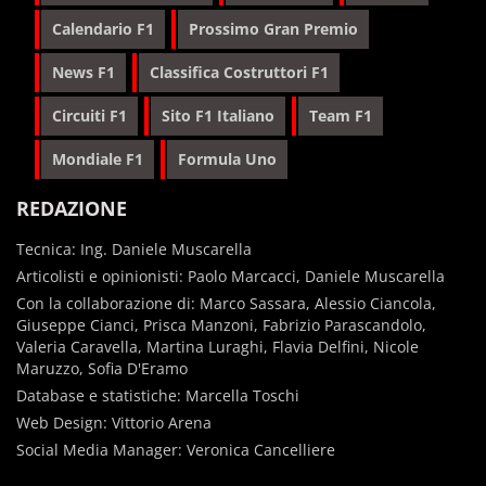
Calendario F1
Prossimo Gran Premio
News F1
Classifica Costruttori F1
Circuiti F1
Sito F1 Italiano
Team F1
Mondiale F1
Formula Uno
REDAZIONE
Tecnica: Ing. Daniele Muscarella
Articolisti e opinionisti: Paolo Marcacci, Daniele Muscarella
Con la collaborazione di: Marco Sassara, Alessio Ciancola,
Giuseppe Cianci, Prisca Manzoni, Fabrizio Parascandolo,
Valeria Caravella, Martina Luraghi, Flavia Delfini, Nicole
Maruzzo, Sofia D'Eramo
Database e statistiche: Marcella Toschi
Web Design: Vittorio Arena
Social Media Manager: Veronica Cancelliere