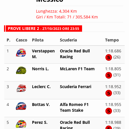
Lunghezza: 4,304 Km
Giri / Km Totali: 71 / 305,584 Km
PROVE LIBERE 2
- 27/10/2023 ORE 23:55
P.
Casco
Pilota
Scuderia
Tempo
1
Verstappen
Oracle Red Bull
1:18.686
M.
Racing
(26)
2
Norris L.
McLaren F1 Team
1:18.805
(31)
3
Leclerc C.
Scuderia Ferrari
1:18.952
(33)
4
Bottas V.
Alfa Romeo F1
1:18.955
Team Stake
(33)
5
Perez S.
Oracle Red Bull
1:18.988
Racing
(29)