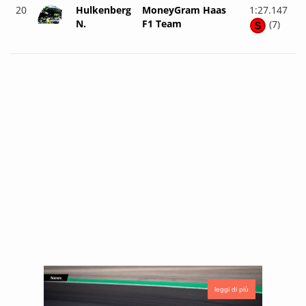
20
Hulkenberg
MoneyGram Haas
1:27.147
N.
F1 Team
(7)
leggi di più