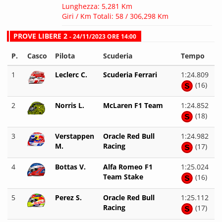
Lunghezza: 5,281 Km
Giri / Km Totali: 58 / 306,298 Km
PROVE LIBERE 2
- 24/11/2023 ORE 14:00
P.
Casco
Pilota
Scuderia
Tempo
1
Leclerc C.
Scuderia Ferrari
1:24.809
(16)
2
Norris L.
McLaren F1 Team
1:24.852
(18)
3
Verstappen
Oracle Red Bull
1:24.982
M.
Racing
(17)
4
Bottas V.
Alfa Romeo F1
1:25.024
Team Stake
(16)
5
Perez S.
Oracle Red Bull
1:25.112
Racing
(17)