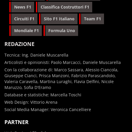
News F1
Classifica Costruttori F1
Circuiti F1
Sito F1 Italiano
Team F1
Mondiale F1
Formula Uno
REDAZIONE
Tecnica: Ing. Daniele Muscarella
Articolisti e opinionisti: Paolo Marcacci, Daniele Muscarella
Con la collaborazione di: Marco Sassara, Alessio Ciancola,
Giuseppe Cianci, Prisca Manzoni, Fabrizio Parascandolo,
Valeria Caravella, Martina Luraghi, Flavia Delfini, Nicole
Maruzzo, Sofia D'Eramo
Database e statistiche: Marcella Toschi
Web Design: Vittorio Arena
Social Media Manager: Veronica Cancelliere
PARTNER