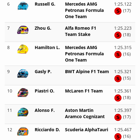
6
Russell G.
Mercedes AMG
1:25.122
Petronas Formula
(17)
One Team
7
Zhou G.
Alfa Romeo F1
1:25.223
Team Stake
(18)
8
Hamilton L.
Mercedes AMG
1:25.315
Petronas Formula
(16)
One Team
9
Gasly P.
BWT Alpine F1 Team
1:25.321
(15)
10
Piastri O.
McLaren F1 Team
1:25.361
(18)
11
Alonso F.
Aston Martin
1:25.397
Aramco Cognizant
(17)
12
Ricciardo D.
Scuderia AlphaTauri
1:25.467
(16)