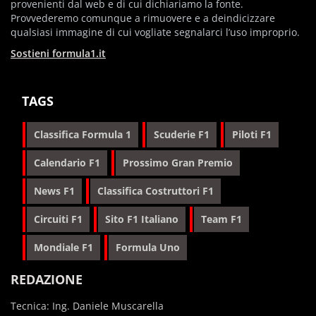
provenienti dal web e di cui dichiariamo la fonte.
Provvederemo comunque a rimuovere e a deindicizzare
qualsiasi immagine di cui vogliate segnalarci l’uso improprio.
Sostieni formula1.it
TAGS
Classifica Formula 1
Scuderie F1
Piloti F1
Calendario F1
Prossimo Gran Premio
News F1
Classifica Costruttori F1
Circuiti F1
Sito F1 Italiano
Team F1
Mondiale F1
Formula Uno
REDAZIONE
Tecnica: Ing. Daniele Muscarella