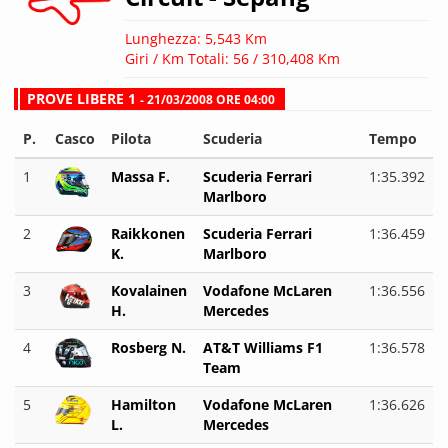
Lunghezza: 5,543 Km
Giri / Km Totali: 56 / 310,408 Km
PROVE LIBERE 1
- 21/03/2008 ORE 04:00
P.
Casco
Pilota
Scuderia
Tempo
1
Massa F.
Scuderia Ferrari
1:35.392
Marlboro
2
Raikkonen
Scuderia Ferrari
1:36.459
K.
Marlboro
3
Kovalainen
Vodafone McLaren
1:36.556
H.
Mercedes
4
Rosberg N.
AT&T Williams F1
1:36.578
Team
5
Hamilton
Vodafone McLaren
1:36.626
L.
Mercedes