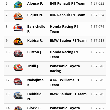
6
Alonso F.
ING Renault F1 Team
1:37.022
7
Piquet N.
ING Renault F1 Team
1:37.034
8
Barrichello
Honda Racing F1
1:37.076
R.
Team
9
Kubica R.
BMW Sauber F1 Team
1:37.218
10
Button J.
Honda Racing F1
1:37.282
Team
11
Trulli J.
Panasonic Toyota
1:37.540
Racing
12
Nakajima
AT&T Williams F1
1:37.649
K.
Team
13
Heidfeld
BMW Sauber F1 Team
1:37.649
N.
14
Glock T.
Panasonic Toyota
1:37.782