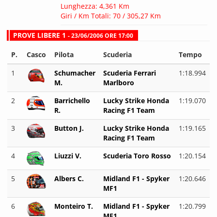
Lunghezza: 4,361 Km
Giri / Km Totali: 70 / 305,27 Km
PROVE LIBERE 1
- 23/06/2006 ORE 17:00
P.
Casco
Pilota
Scuderia
Tempo
1
Schumacher
Scuderia Ferrari
1:18.994
M.
Marlboro
2
Barrichello
Lucky Strike Honda
1:19.070
R.
Racing F1 Team
3
Button J.
Lucky Strike Honda
1:19.165
Racing F1 Team
4
Liuzzi V.
Scuderia Toro Rosso
1:20.154
5
Albers C.
Midland F1 - Spyker
1:20.646
MF1
6
Monteiro T.
Midland F1 - Spyker
1:20.799
MF1