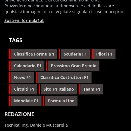
Provvederemo comunque a rimuovere e a deindicizzare
qualsiasi immagine di cui vogliate segnalarci l’uso improprio.
Sostieni formula1.it
TAGS
Classifica Formula 1
Scuderie F1
Piloti F1
Calendario F1
Prossimo Gran Premio
News F1
Classifica Costruttori F1
Circuiti F1
Sito F1 Italiano
Team F1
Mondiale F1
Formula Uno
REDAZIONE
Tecnica: Ing. Daniele Muscarella