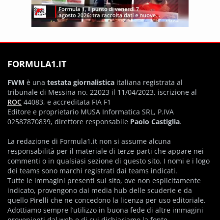
FORMULA1.IT
FWM
è una
testata giornalistica
italiana registrata al
tribunale di Messina no. 22023 il 11/04/2023, iscrizione al
ROC
44083, e accreditata FIA F1
Editore e proprietario MUSA Informatica SRL, P.IVA
02587870839, direttore responsabile
Paolo Castiglia
.
La redazione di Formula1.it non si assume alcuna
responsabilità per il materiale di terze-parti che appare nei
commenti o in qualsiasi sezione di questo sito. I nomi e i logo
dei teams sono marchi registrati dai teams indicati.
Tutte le immagini presenti sul sito, ove non esplicitamente
indicato, provengono dai media hub delle scuderie e da
quello Pirelli che ne concedono la licenza per uso editoriale.
Adottiamo sempre l’utilizzo in buona fede di altre immagini
provenienti dal web e di cui dichiariamo la fonte.