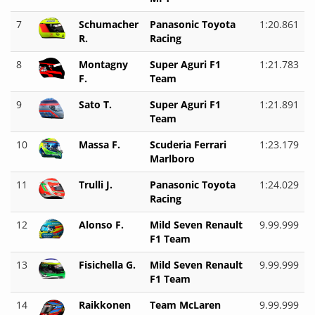
7
Schumacher
Panasonic Toyota
1:20.861
R.
Racing
8
Montagny
Super Aguri F1
1:21.783
F.
Team
9
Sato T.
Super Aguri F1
1:21.891
Team
10
Massa F.
Scuderia Ferrari
1:23.179
Marlboro
11
Trulli J.
Panasonic Toyota
1:24.029
Racing
12
Alonso F.
Mild Seven Renault
9.99.999
F1 Team
13
Fisichella G.
Mild Seven Renault
9.99.999
F1 Team
14
Raikkonen
Team McLaren
9.99.999